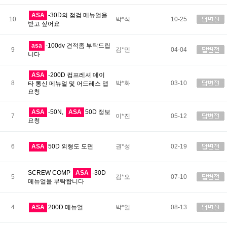
ASA
-30D의 점검 메뉴얼을
10
박*식
10-25
받고 싶어요
asa
-100dv 견적좀 부탁드립
9
김*민
04-04
니다
ASA
-200D 컴프레셔 데이
8
박*화
03-10
타 통신 메뉴얼 및 어드레스 맵
요청
ASA
-50N,
ASA
50D 정보
7
이*진
05-12
요청
6
ASA
50D 외형도 도면
권*성
02-19
SCREW COMP
ASA
-30D
5
김*오
07-10
메뉴얼을 부탁합니다
4
ASA
200D 메뉴얼
박*일
08-13