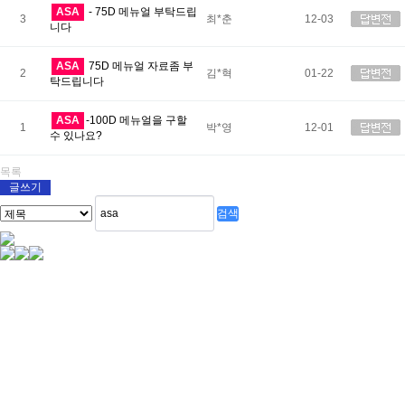
ASA
- 75D 메뉴얼 부탁드립
3
최*춘
12-03
니다
ASA
75D 메뉴얼 자료좀 부
2
김*혁
01-22
탁드립니다
ASA
-100D 메뉴얼을 구할
1
박*영
12-01
수 있나요?
목록
글쓰기